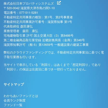
株式会社日本プロパティシステムズ
〒520-0042 滋賀県大津市島の関1-10
電話番号：077-511-5281
不動産特定共同事業の種別：第1号、第2号事業者
不動産特定共同事業許可番号：滋賀県知事 第1号
代表取締役 森田康弘
業務管理者 森田 康弘
宅地建物取引業 許可 国土交通大臣（3）第8486号
第二種金融商品取引業登録 近畿財務局長（金商）第346号
滋賀県知事許可 （般-5）第13659号 一般建設業の建築工事業
弊社のクラウドファンディングでは、不動産特定共同事業法に基づく電
子取引業務を行います。
当サイトで表示している「利回り」はあくまで「想定利回り」であり
「利回り」の保証は出資法に基づき一切行っておりません。
サイトマップ
わかちあいファンドとは
会員ランク制度
ファンド一覧