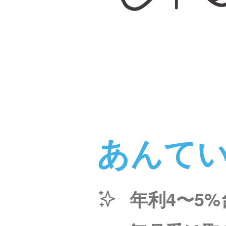
あんて
年利4〜5