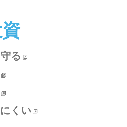
投資
ら守る
れにくい