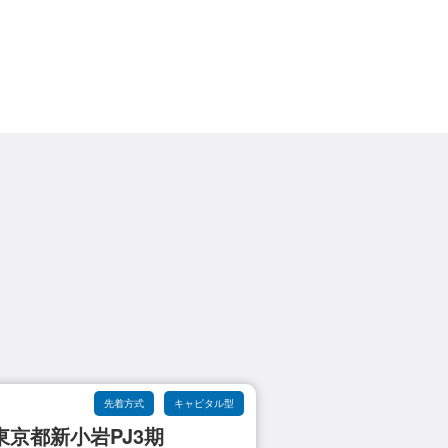
先着方式
キャピタル型
京都新小岩PJ3期