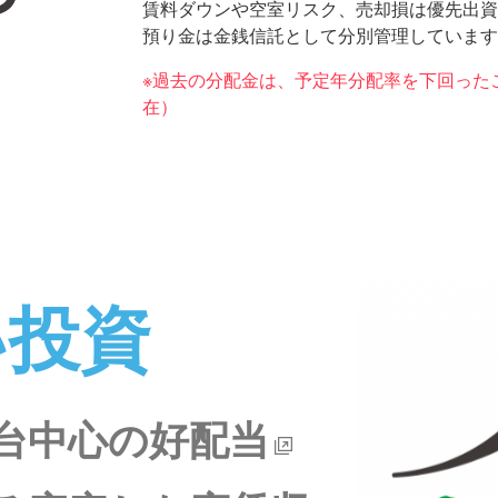
賃料ダウンや空室リスク、売却損は優先出資
預り金は金銭信託として分別管理しています
※過去の分配金は、予定年分配率を下回ったこ
在）
い投資
%台中心の好配当