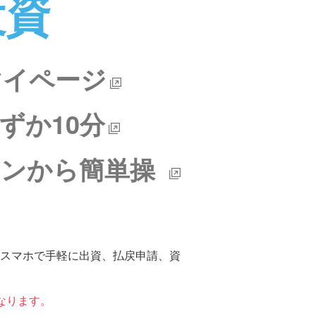
投資
マイページ
ずか10分
コンから簡単操
スマホで手軽に出資、払戻申請、資
なります。