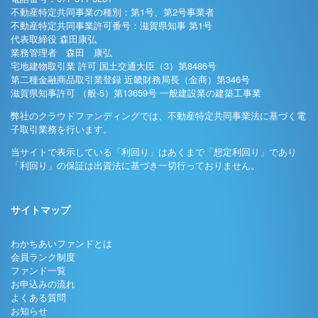
不動産特定共同事業の種別：第1号、第2号事業者
不動産特定共同事業許可番号：滋賀県知事 第1号
代表取締役 森田康弘
業務管理者 森田 康弘
宅地建物取引業 許可 国土交通大臣（3）第8486号
第二種金融商品取引業登録 近畿財務局長（金商）第346号
滋賀県知事許可 （般-5）第13659号 一般建設業の建築工事業
弊社のクラウドファンディングでは、不動産特定共同事業法に基づく電
子取引業務を行います。
当サイトで表示している「利回り」はあくまで「想定利回り」であり
「利回り」の保証は出資法に基づき一切行っておりません。
サイトマップ
わかちあいファンドとは
会員ランク制度
ファンド一覧
お申込みの流れ
よくある質問
お知らせ