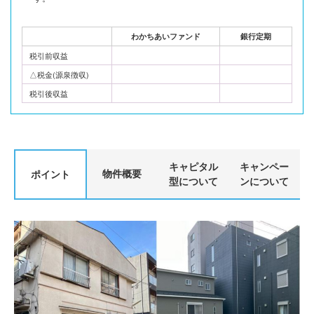
わかちあいファンド
銀行定期
税引前収益
△税金(源泉徴収)
税引後収益
キャピタル
キャンペー
物件概要
ポイント
型について
ンについて